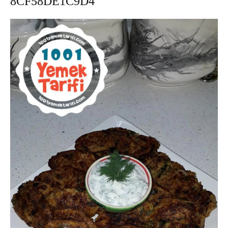
8CF58DE1C9D4