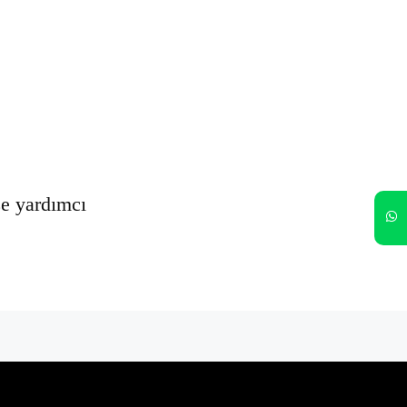
Oturumumu açık tut
Kayıt Ol
Şifrenizi mi unuttunuz?
ze yardımcı