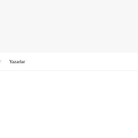
r
Yazarlar
Kullanıcı Adı veya E-posta
*
Şifre
*