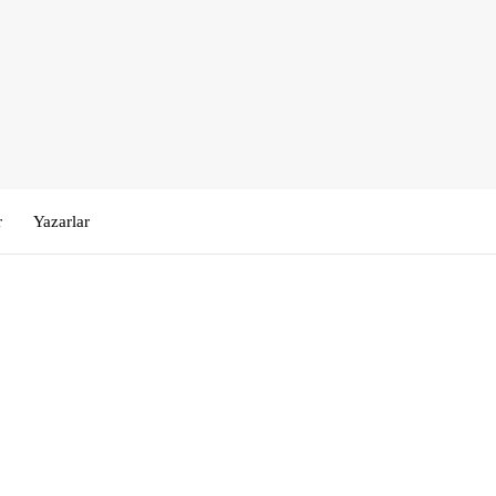
r
Yazarlar
Kullanıcı Adı veya E-posta
*
Şifre
*