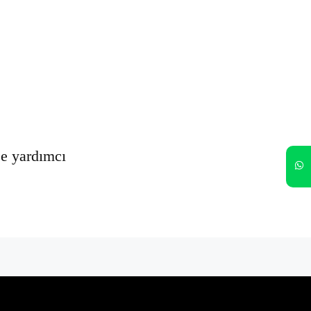
Oturumumu açık tut
Kayıt Ol
Şifrenizi mi unuttunuz?
ze yardımcı