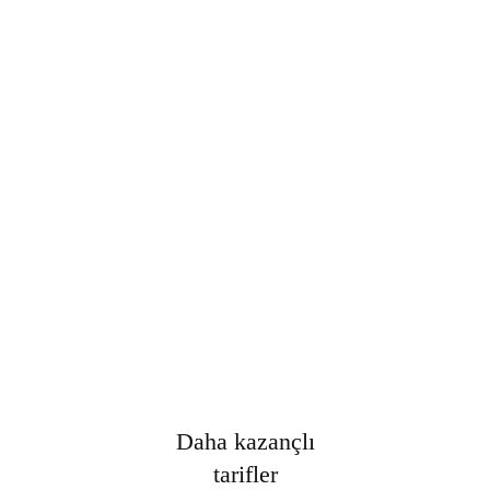
Şifre
*
Only fill in if you are not human
Oturumumu açık tut
Kayıt Ol
Şifrenizi mi unuttunuz?
Daha kazançlı
tarifler