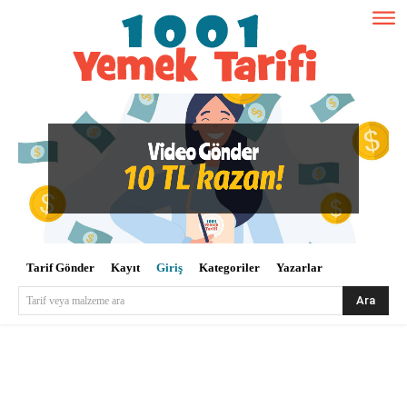
Tarif Gönder
Kayıt
Giriş
Kategoriler
Yazarlar
Ara
Tarif veya malzeme ara
Kullanıcı Adı veya E-posta
*