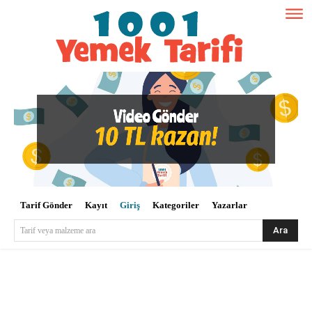
Tarif Gönder
Kayıt
Giriş
Kategoriler
Yazarlar
Ara
Tarif veya malzeme ara
Kullanıcı Adı veya E-posta
*