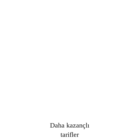
Şifre
*
Only fill in if you are not human
Oturumumu açık tut
Kayıt Ol
Şifrenizi mi unuttunuz?
Daha kazançlı
tarifler