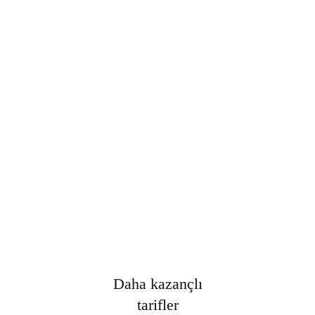
Şifre
*
Only fill in if you are not human
Oturumumu açık tut
Kayıt Ol
Şifrenizi mi unuttunuz?
Daha kazançlı
tarifler