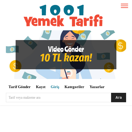
Tarif Gönder
Kayıt
Giriş
Kategoriler
Yazarlar
Ara
Tarif veya malzeme ara
Kullanıcı Adı veya E-posta
*