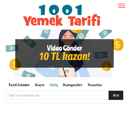
Tarif Gönder
Kayıt
Giriş
Kategoriler
Yazarlar
Ara
Tarif veya malzeme ara
Kullanıcı Adı veya E-posta
*