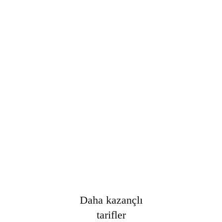
Şifre
*
Only fill in if you are not human
Oturumumu açık tut
Kayıt Ol
Şifrenizi mi unuttunuz?
Daha kazançlı
tarifler