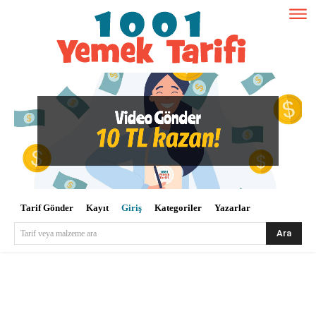
Tarif Gönder
Kayıt
Giriş
Kategoriler
Yazarlar
Ara
Tarif veya malzeme ara
Kullanıcı Adı veya E-posta
*