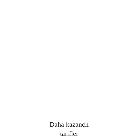
Şifre
*
Only fill in if you are not human
Oturumumu açık tut
Kayıt Ol
Şifrenizi mi unuttunuz?
Daha kazançlı
tarifler