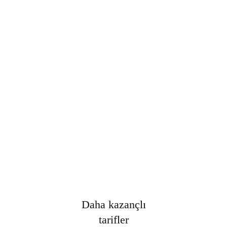
Şifre
*
Only fill in if you are not human
Oturumumu açık tut
Kayıt Ol
Şifrenizi mi unuttunuz?
Daha kazançlı
tarifler