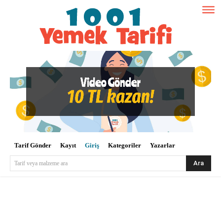
Tarif Gönder
Kayıt
Giriş
Kategoriler
Yazarlar
Ara
Tarif veya malzeme ara
Kullanıcı Adı veya E-posta
*