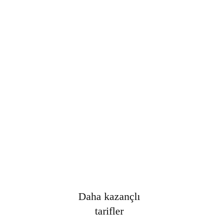
Şifre
*
Only fill in if you are not human
Oturumumu açık tut
Kayıt Ol
Şifrenizi mi unuttunuz?
Daha kazançlı
tarifler