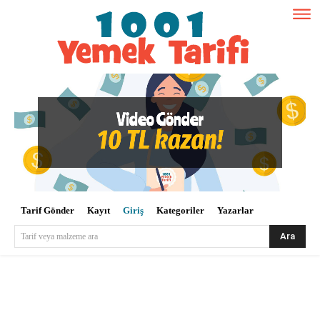
Tarif Gönder
Kayıt
Giriş
Kategoriler
Yazarlar
Ara
Tarif veya malzeme ara
Kullanıcı Adı veya E-posta
*