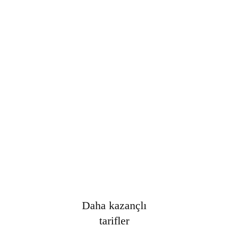
Şifre
*
Only fill in if you are not human
Oturumumu açık tut
Kayıt Ol
Şifrenizi mi unuttunuz?
Daha kazançlı
tarifler