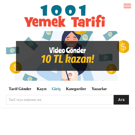
Tarif Gönder
Kayıt
Giriş
Kategoriler
Yazarlar
Ara
Tarif veya malzeme ara
Kullanıcı Adı veya E-posta
*