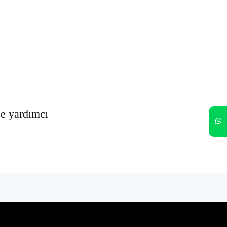
Oturumumu açık tut
Kayıt Ol
Şifrenizi mi unuttunuz?
ze yardımcı