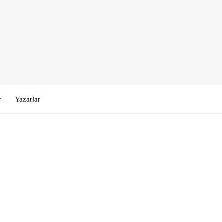
r
Yazarlar
Kullanıcı Adı veya E-posta
*
Şifre
*