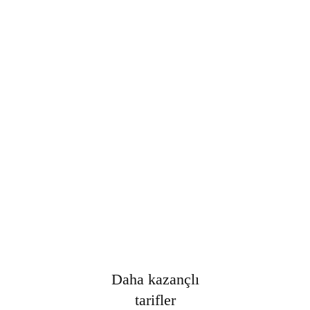
Şifre
*
Only fill in if you are not human
Oturumumu açık tut
Kayıt Ol
Şifrenizi mi unuttunuz?
Daha kazançlı
tarifler