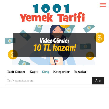
Tarif Gönder
Kayıt
Giriş
Kategoriler
Yazarlar
Ara
Tarif veya malzeme ara
Kullanıcı Adı veya E-posta
*