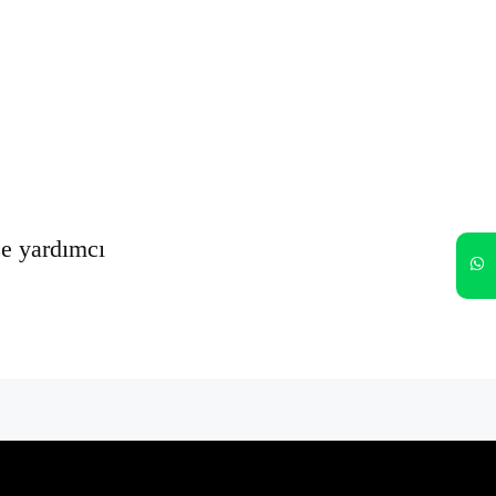
Oturumumu açık tut
Kayıt Ol
Şifrenizi mi unuttunuz?
ze yardımcı