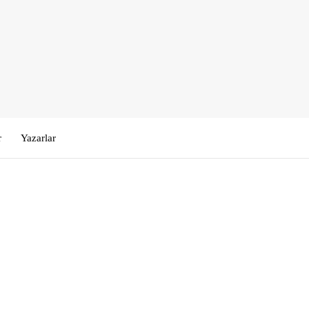
r
Yazarlar
Kullanıcı Adı veya E-posta
*
Şifre
*