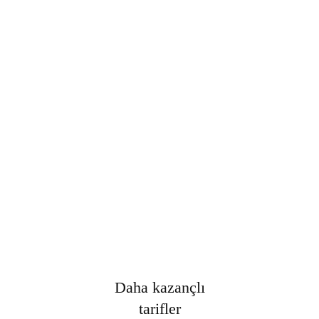
Şifre
*
Only fill in if you are not human
Oturumumu açık tut
Kayıt Ol
Şifrenizi mi unuttunuz?
Daha kazançlı
tarifler