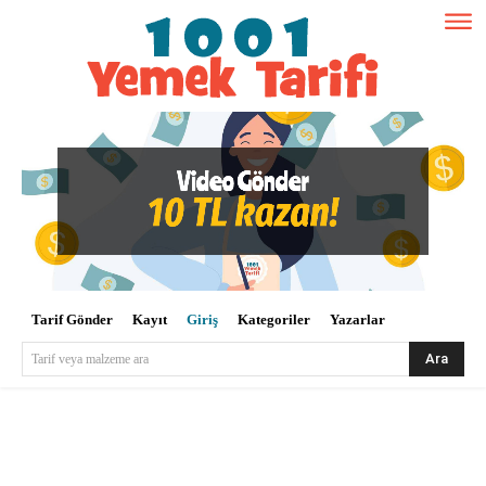
Tarif Gönder
Kayıt
Giriş
Kategoriler
Yazarlar
Ara
Tarif veya malzeme ara
Kullanıcı Adı veya E-posta
*