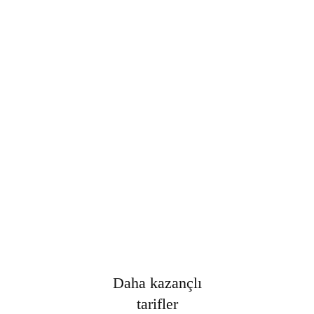
Şifre
*
Only fill in if you are not human
Oturumumu açık tut
Kayıt Ol
Şifrenizi mi unuttunuz?
Daha kazançlı
tarifler