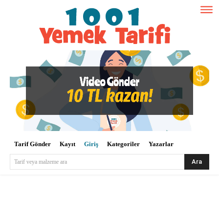
Tarif Gönder
Kayıt
Giriş
Kategoriler
Yazarlar
Ara
Tarif veya malzeme ara
Kullanıcı Adı veya E-posta
*