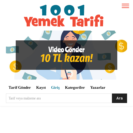
Tarif Gönder
Kayıt
Giriş
Kategoriler
Yazarlar
Ara
Tarif veya malzeme ara
Kullanıcı Adı veya E-posta
*