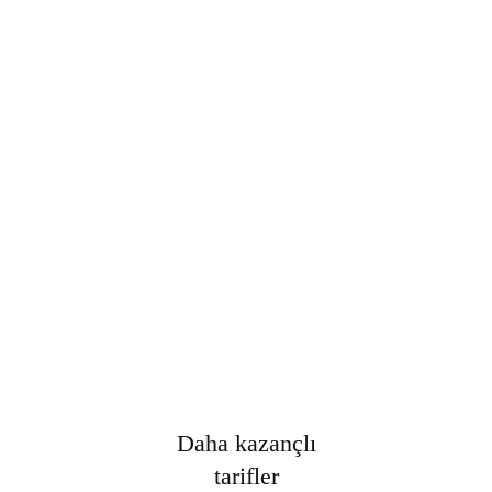
Şifre
*
Only fill in if you are not human
Oturumumu açık tut
Kayıt Ol
Şifrenizi mi unuttunuz?
Daha kazançlı
tarifler