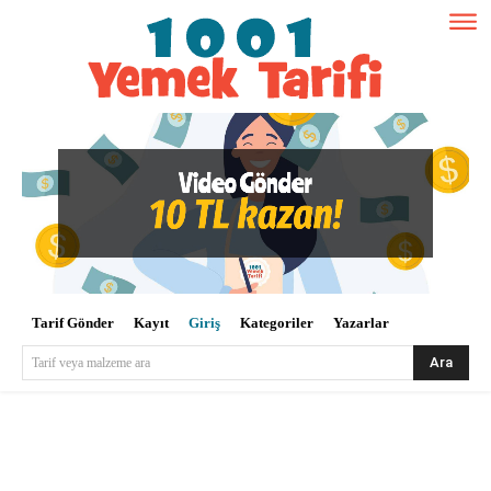
Tarif Gönder
Kayıt
Giriş
Kategoriler
Yazarlar
Ara
Tarif veya malzeme ara
Kullanıcı Adı veya E-posta
*