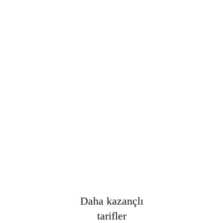
Şifre
*
Only fill in if you are not human
Oturumumu açık tut
Kayıt Ol
Şifrenizi mi unuttunuz?
Daha kazançlı
tarifler