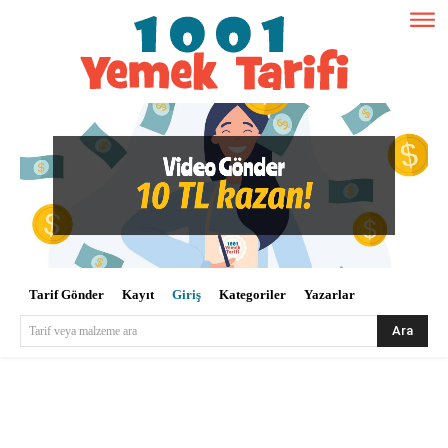
Tarif Gönder
Kayıt
Giriş
Kategoriler
Yazarlar
Ara
Tarif veya malzeme ara
Kullanıcı Adı veya E-posta
*