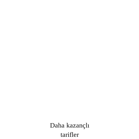
Şifre
*
Only fill in if you are not human
Oturumumu açık tut
Kayıt Ol
Şifrenizi mi unuttunuz?
Daha kazançlı
tarifler