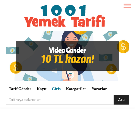
Tarif Gönder
Kayıt
Giriş
Kategoriler
Yazarlar
Ara
Tarif veya malzeme ara
Kullanıcı Adı veya E-posta
*