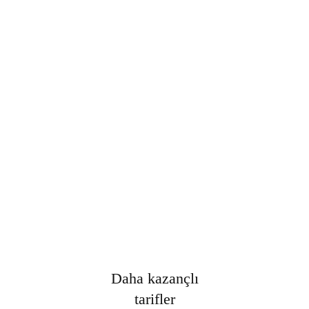
Şifre
*
Only fill in if you are not human
Oturumumu açık tut
Kayıt Ol
Şifrenizi mi unuttunuz?
Daha kazançlı
tarifler