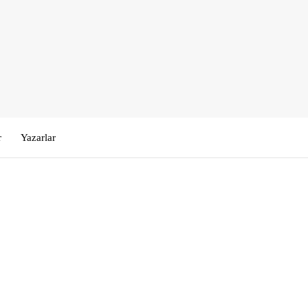
r
Yazarlar
Kullanıcı Adı veya E-posta
*
Şifre
*