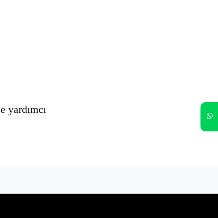
Oturumumu açık tut
Kayıt Ol
Şifrenizi mi unuttunuz?
ze yardımcı