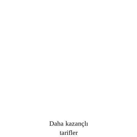
Şifre
*
Only fill in if you are not human
Oturumumu açık tut
Kayıt Ol
Şifrenizi mi unuttunuz?
Daha kazançlı
tarifler