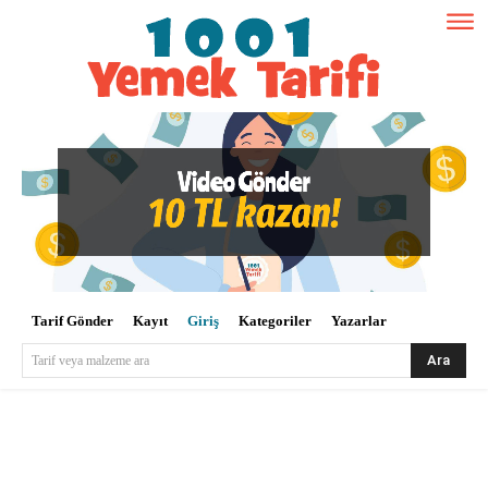
Tarif Gönder
Kayıt
Giriş
Kategoriler
Yazarlar
Ara
Tarif veya malzeme ara
Kullanıcı Adı veya E-posta
*