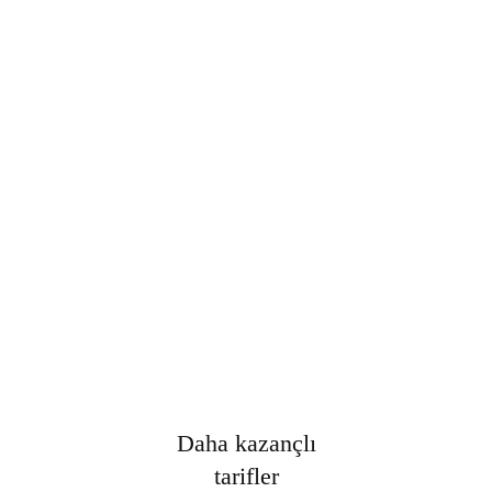
Şifre
*
Only fill in if you are not human
Oturumumu açık tut
Kayıt Ol
Şifrenizi mi unuttunuz?
Daha kazançlı
tarifler