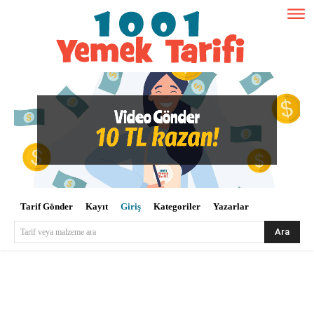
Tarif Gönder
Kayıt
Giriş
Kategoriler
Yazarlar
Ara
Tarif veya malzeme ara
Kullanıcı Adı veya E-posta
*