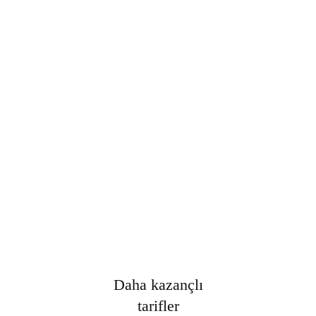
Şifre
*
Only fill in if you are not human
Oturumumu açık tut
Kayıt Ol
Şifrenizi mi unuttunuz?
Daha kazançlı
tarifler