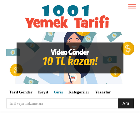
Tarif Gönder
Kayıt
Giriş
Kategoriler
Yazarlar
Ara
Tarif veya malzeme ara
Kullanıcı Adı veya E-posta
*