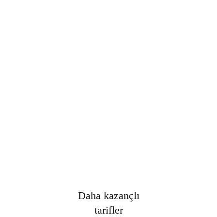
Şifre
*
Only fill in if you are not human
Oturumumu açık tut
Kayıt Ol
Şifrenizi mi unuttunuz?
Daha kazançlı
tarifler