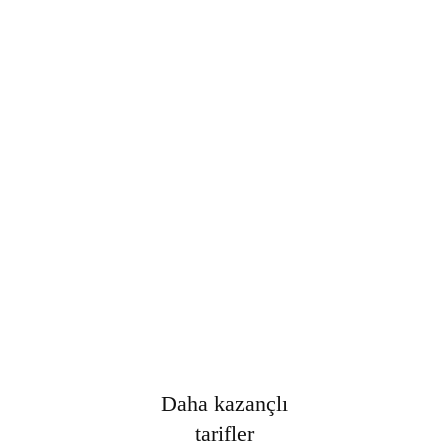
Şifre
*
Only fill in if you are not human
Oturumumu açık tut
Kayıt Ol
Şifrenizi mi unuttunuz?
Daha kazançlı
tarifler