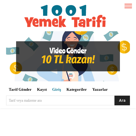
Tarif Gönder
Kayıt
Giriş
Kategoriler
Yazarlar
Ara
Tarif veya malzeme ara
Kullanıcı Adı veya E-posta
*