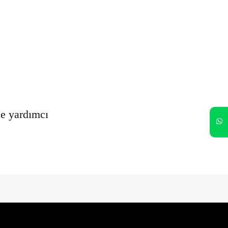
Oturumumu açık tut
Kayıt Ol
Şifrenizi mi unuttunuz?
ze yardımcı