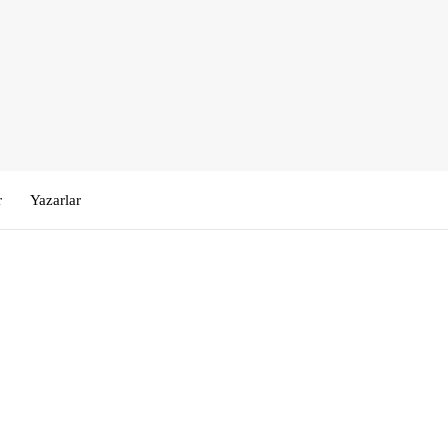
r
Yazarlar
Kullanıcı Adı veya E-posta
*
Şifre
*