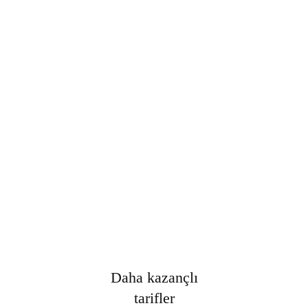
Şifre
*
Only fill in if you are not human
Oturumumu açık tut
Kayıt Ol
Şifrenizi mi unuttunuz?
Daha kazançlı
tarifler