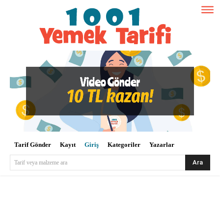
Tarif Gönder
Kayıt
Giriş
Kategoriler
Yazarlar
Ara
Tarif veya malzeme ara
Kullanıcı Adı veya E-posta
*