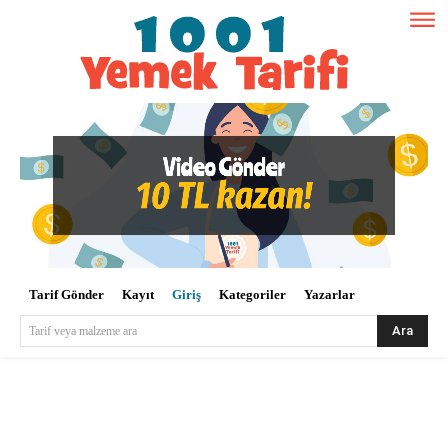
Tarif Gönder
Kayıt
Giriş
Kategoriler
Yazarlar
Ara
Tarif veya malzeme ara
Kullanıcı Adı veya E-posta
*