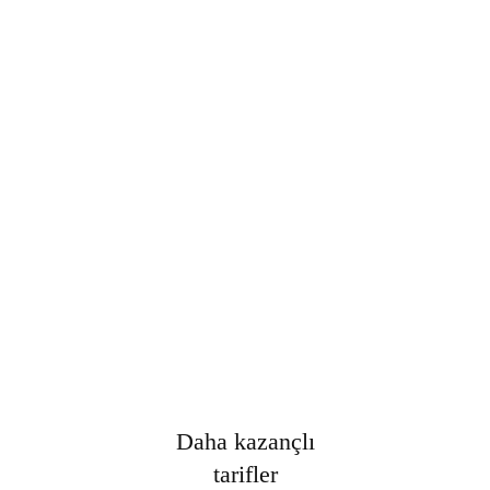
Şifre
*
Only fill in if you are not human
Oturumumu açık tut
Kayıt Ol
Şifrenizi mi unuttunuz?
Daha kazançlı
tarifler