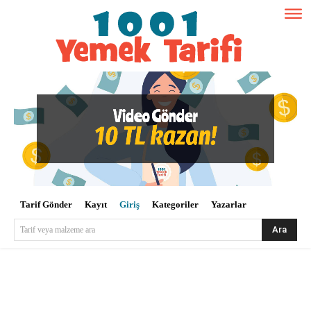
Tarif Gönder
Kayıt
Giriş
Kategoriler
Yazarlar
Ara
Tarif veya malzeme ara
Kullanıcı Adı veya E-posta
*