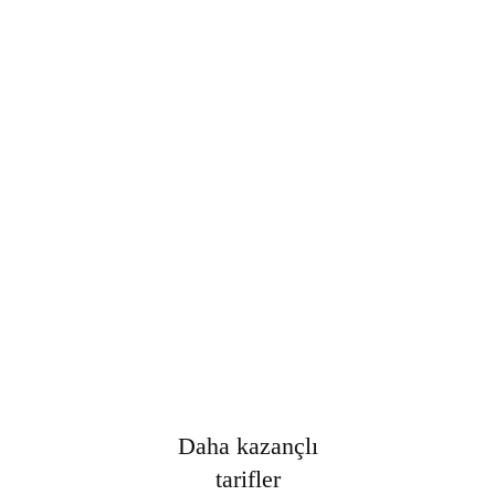
Şifre
*
Only fill in if you are not human
Oturumumu açık tut
Kayıt Ol
Şifrenizi mi unuttunuz?
Daha kazançlı
tarifler