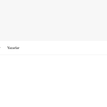
r
Yazarlar
Kullanıcı Adı veya E-posta
*
Şifre
*