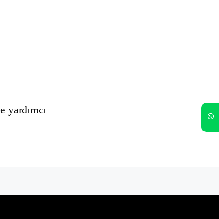
Oturumumu açık tut
Kayıt Ol
Şifrenizi mi unuttunuz?
ze yardımcı