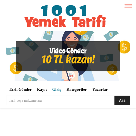
Tarif Gönder
Kayıt
Giriş
Kategoriler
Yazarlar
Ara
Tarif veya malzeme ara
Kullanıcı Adı veya E-posta
*