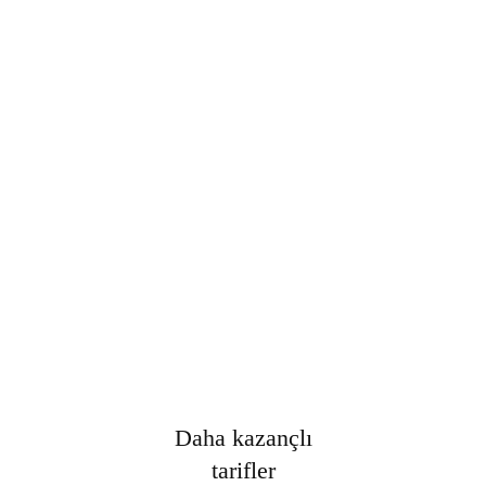
Şifre
*
Only fill in if you are not human
Oturumumu açık tut
Kayıt Ol
Şifrenizi mi unuttunuz?
Daha kazançlı
tarifler