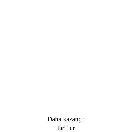
Şifre
*
Only fill in if you are not human
Oturumumu açık tut
Kayıt Ol
Şifrenizi mi unuttunuz?
Daha kazançlı
tarifler