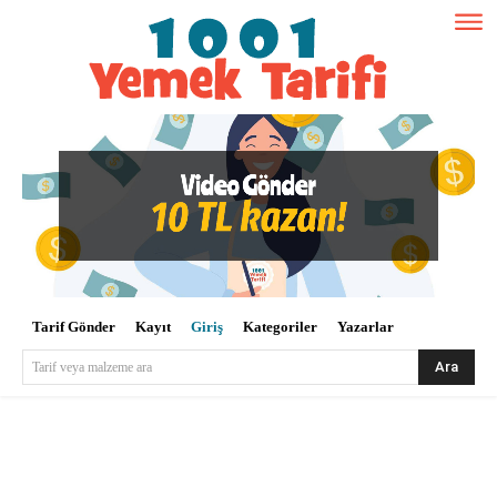
Tarif Gönder
Kayıt
Giriş
Kategoriler
Yazarlar
Ara
Tarif veya malzeme ara
Kullanıcı Adı veya E-posta
*