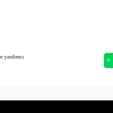
Oturumumu açık tut
Kayıt Ol
Şifrenizi mi unuttunuz?
ze yardımcı