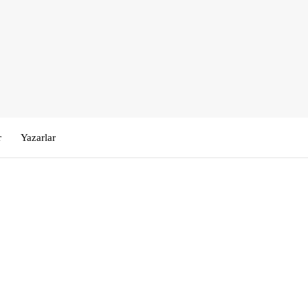
r
Yazarlar
Kullanıcı Adı veya E-posta
*
Şifre
*