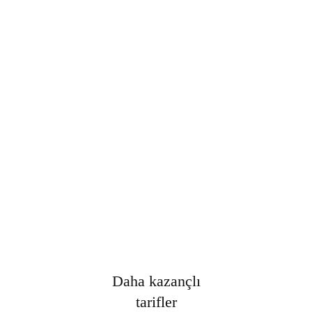
Şifre
*
Only fill in if you are not human
Oturumumu açık tut
Kayıt Ol
Şifrenizi mi unuttunuz?
Daha kazançlı
tarifler