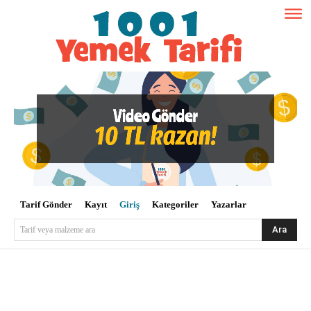
Tarif Gönder
Kayıt
Giriş
Kategoriler
Yazarlar
Ara
Tarif veya malzeme ara
Kullanıcı Adı veya E-posta
*