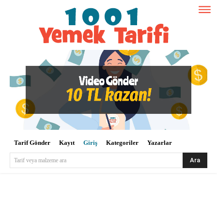
Tarif Gönder
Kayıt
Giriş
Kategoriler
Yazarlar
Ara
Tarif veya malzeme ara
Kullanıcı Adı veya E-posta
*