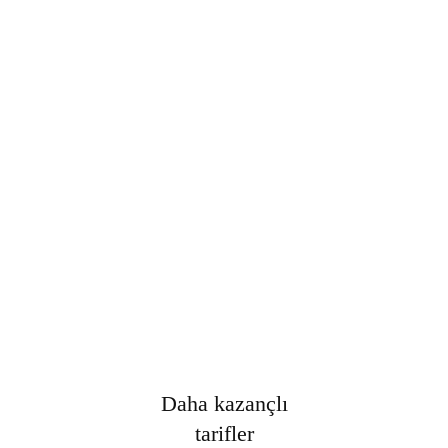
Şifre
*
Only fill in if you are not human
Oturumumu açık tut
Kayıt Ol
Şifrenizi mi unuttunuz?
Daha kazançlı
tarifler