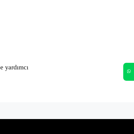
Oturumumu açık tut
Kayıt Ol
Şifrenizi mi unuttunuz?
ze yardımcı