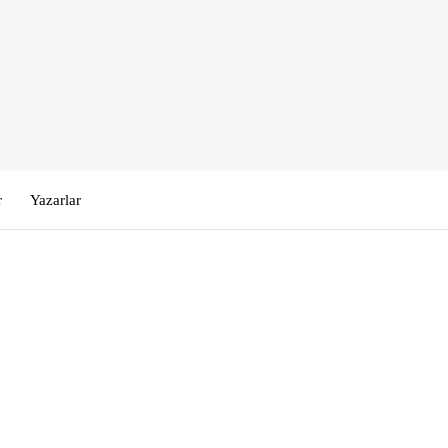
r
Yazarlar
Kullanıcı Adı veya E-posta
*
Şifre
*