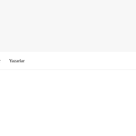
r
Yazarlar
Kullanıcı Adı veya E-posta
*
Şifre
*