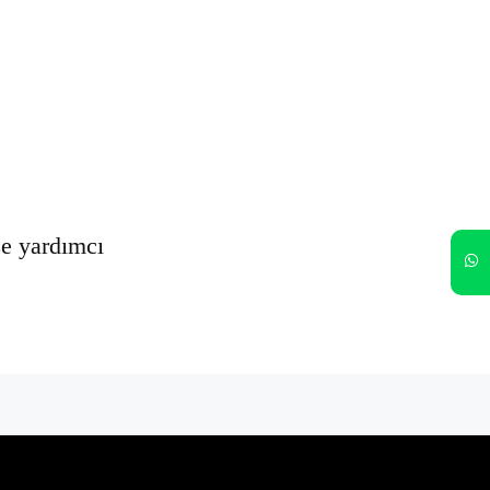
Oturumumu açık tut
Kayıt Ol
Şifrenizi mi unuttunuz?
ze yardımcı