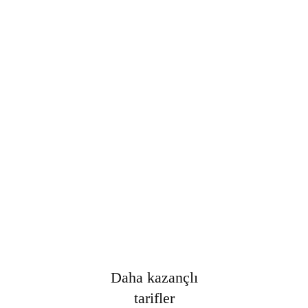
Şifre
*
Only fill in if you are not human
Oturumumu açık tut
Kayıt Ol
Şifrenizi mi unuttunuz?
Daha kazançlı
tarifler