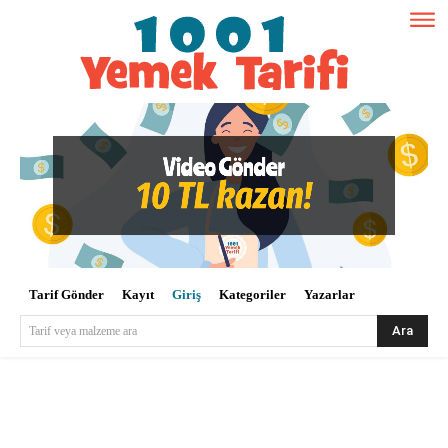
Tarif Gönder
Kayıt
Giriş
Kategoriler
Yazarlar
Ara
Tarif veya malzeme ara
Kullanıcı Adı veya E-posta
*