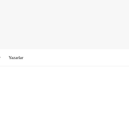
r
Yazarlar
Kullanıcı Adı veya E-posta
*
Şifre
*