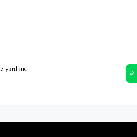
Oturumumu açık tut
Kayıt Ol
Şifrenizi mi unuttunuz?
ze yardımcı