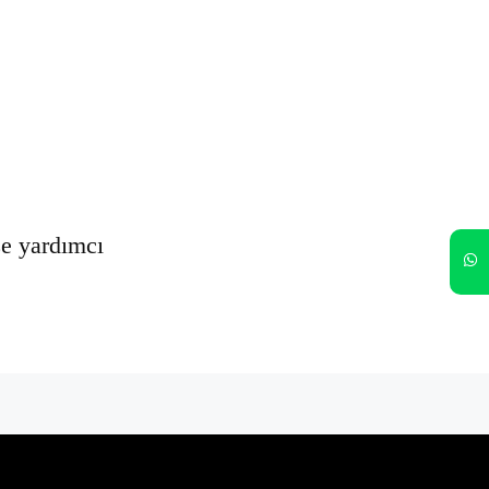
Oturumumu açık tut
Kayıt Ol
Şifrenizi mi unuttunuz?
ze yardımcı