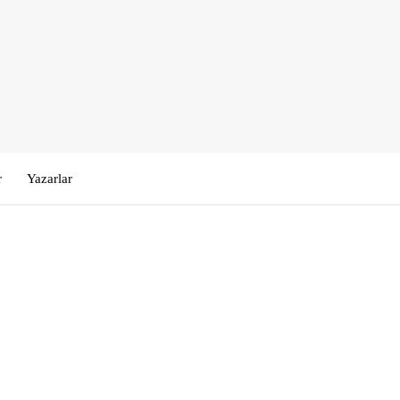
r
Yazarlar
Kullanıcı Adı veya E-posta
*
Şifre
*