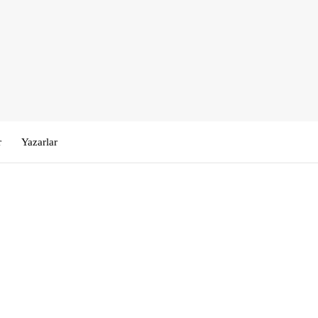
r
Yazarlar
Kullanıcı Adı veya E-posta
*
Şifre
*