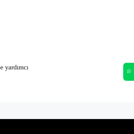
Oturumumu açık tut
Kayıt Ol
Şifrenizi mi unuttunuz?
ze yardımcı