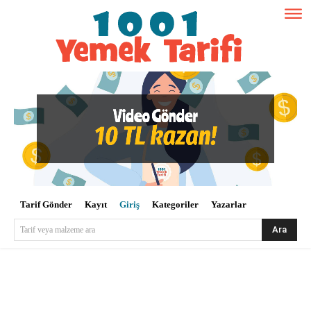
Tarif Gönder
Kayıt
Giriş
Kategoriler
Yazarlar
Ara
Tarif veya malzeme ara
Kullanıcı Adı veya E-posta
*