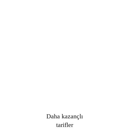
Şifre
*
Only fill in if you are not human
Oturumumu açık tut
Kayıt Ol
Şifrenizi mi unuttunuz?
Daha kazançlı
tarifler