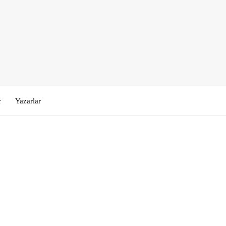
r
Yazarlar
Kullanıcı Adı veya E-posta
*
Şifre
*