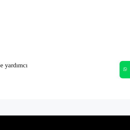
Oturumumu açık tut
Kayıt Ol
Şifrenizi mi unuttunuz?
ze yardımcı