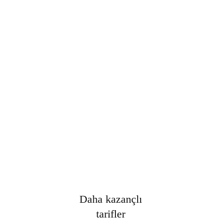
Şifre
*
Only fill in if you are not human
Oturumumu açık tut
Kayıt Ol
Şifrenizi mi unuttunuz?
Daha kazançlı
tarifler