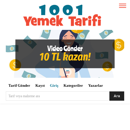
Tarif Gönder
Kayıt
Giriş
Kategoriler
Yazarlar
Ara
Tarif veya malzeme ara
Kullanıcı Adı veya E-posta
*