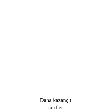
Şifre
*
Only fill in if you are not human
Oturumumu açık tut
Kayıt Ol
Şifrenizi mi unuttunuz?
Daha kazançlı
tarifler