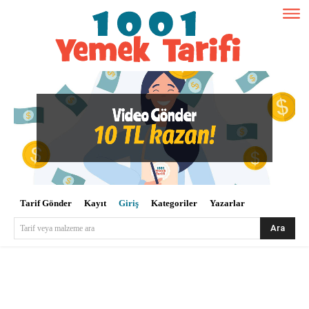
Tarif Gönder
Kayıt
Giriş
Kategoriler
Yazarlar
Ara
Tarif veya malzeme ara
Kullanıcı Adı veya E-posta
*