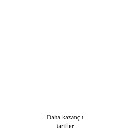
Şifre
*
Only fill in if you are not human
Oturumumu açık tut
Kayıt Ol
Şifrenizi mi unuttunuz?
Daha kazançlı
tarifler