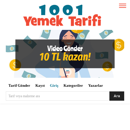
Tarif Gönder
Kayıt
Giriş
Kategoriler
Yazarlar
Ara
Tarif veya malzeme ara
Kullanıcı Adı veya E-posta
*