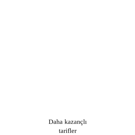
Şifre
*
Only fill in if you are not human
Oturumumu açık tut
Kayıt Ol
Şifrenizi mi unuttunuz?
Daha kazançlı
tarifler