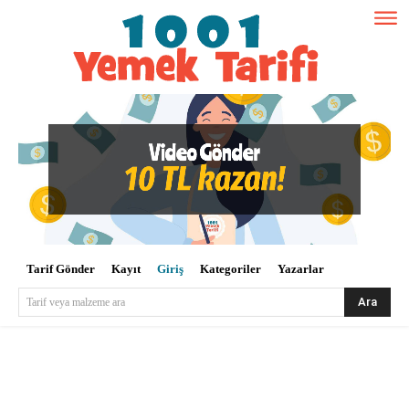
Tarif Gönder
Kayıt
Giriş
Kategoriler
Yazarlar
Ara
Tarif veya malzeme ara
Kullanıcı Adı veya E-posta
*