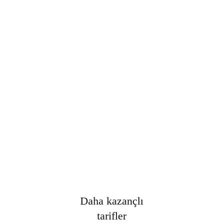
Şifre
*
Only fill in if you are not human
Oturumumu açık tut
Kayıt Ol
Şifrenizi mi unuttunuz?
Daha kazançlı
tarifler