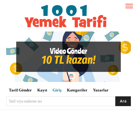
Tarif Gönder
Kayıt
Giriş
Kategoriler
Yazarlar
Ara
Tarif veya malzeme ara
Kullanıcı Adı veya E-posta
*