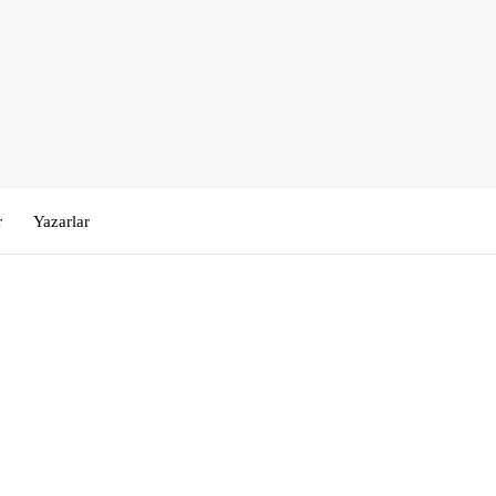
r
Yazarlar
Kullanıcı Adı veya E-posta
*
Şifre
*