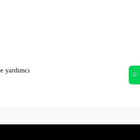
Oturumumu açık tut
Kayıt Ol
Şifrenizi mi unuttunuz?
ze yardımcı